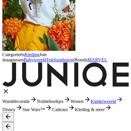
Categorieën
Kleding
Jute
draagtassen
Babywereld
Telefoonhoesje
Brands
MARVEL
Wanddecoratie
Notitieboekjes
Wonen
Kinderwereld
Disney
Star Wars™
Cadeaus
Kleding & meer