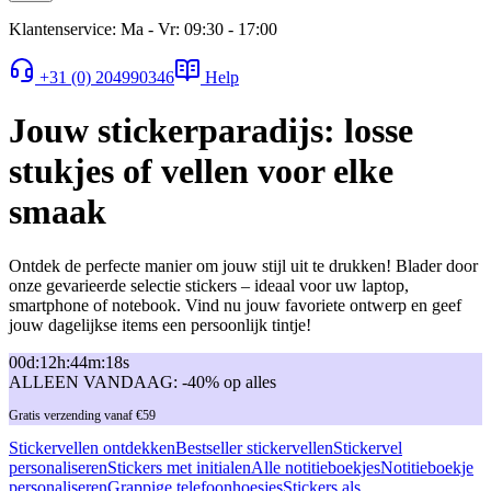
Klantenservice: Ma - Vr: 09:30 - 17:00
+31 (0) 204990346
Help
Jouw stickerparadijs: losse
stukjes of vellen voor elke
smaak
Ontdek de perfecte manier om jouw stijl uit te drukken! Blader door
onze gevarieerde selectie stickers – ideaal voor uw laptop,
smartphone of notebook. Vind nu jouw favoriete ontwerp en geef
jouw dagelijkse items een persoonlijk tintje!
00
d
:
12
h
:
44
m
:
18
s
ALLEEN VANDAAG: -40% op alles
Gratis verzending vanaf €59
Stickervellen ontdekken
Bestseller stickervellen
Stickervel
personaliseren
Stickers met initialen
Alle notitieboekjes
Notitieboekje
personaliseren
Grappige telefoonhoesjes
Stickers als