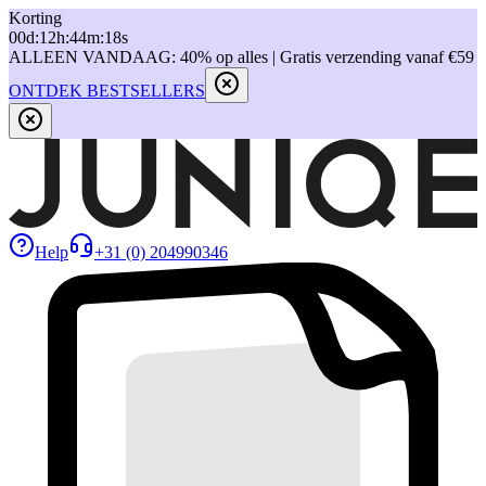
Korting
00
d
:
12
h
:
44
m
:
18
s
ALLEEN VANDAAG: 40% op alles | Gratis verzending vanaf €59
ONTDEK BESTSELLERS
Help
+31 (0) 204990346