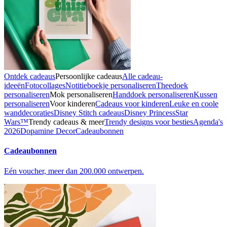
Ontdek cadeaus
Persoonlijke cadeaus
Alle cadeau-
ideeën
Fotocollages
Notitieboekje personaliseren
Theedoek
personaliseren
Mok personaliseren
Handdoek personaliseren
Kussen
personaliseren
Voor kinderen
Cadeaus voor kinderen
Leuke en coole
wanddecoraties
Disney Stitch cadeaus
Disney Princess
Star
Wars™
Trendy cadeaus & meer
Trendy designs voor besties
Agenda's
2026
Dopamine Decor
Cadeaubonnen
Cadeaubonnen
Eén voucher, meer dan 200.000 ontwerpen.