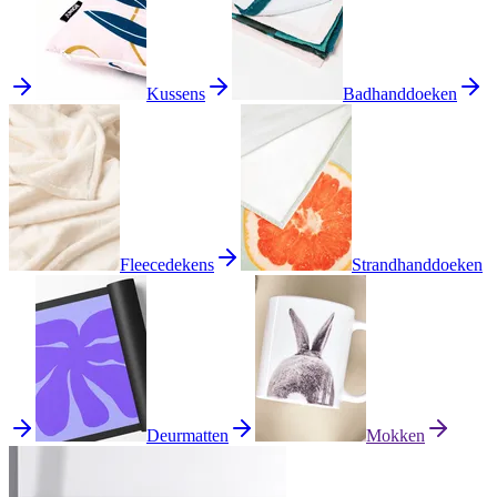
Kussens
Badhanddoeken
Fleecedekens
Strandhanddoeken
Deurmatten
Mokken