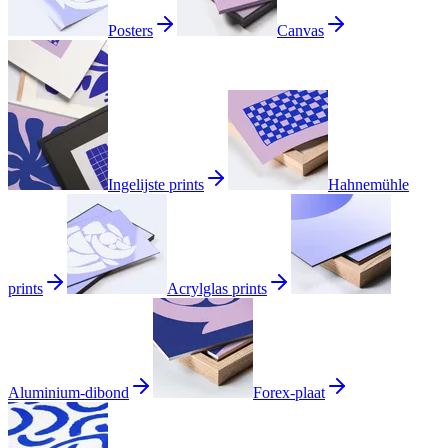
Posters
Canvas
Ingelijste prints
Hahnemühle
prints
Acrylglas prints
Aluminium-dibond
Forex-plaat