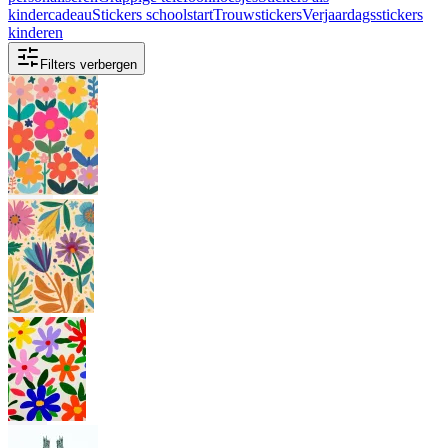
kindercadeau
Stickers schoolstart
Trouwstickers
Verjaardagsstickers
kinderen
Filters verbergen