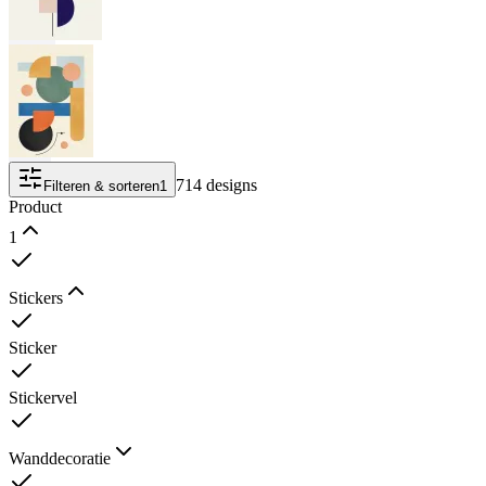
714 designs
Filteren & sorteren
1
Product
1
Stickers
Sticker
Stickervel
Wanddecoratie