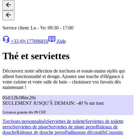
Service client: Lu - Ve: 09:30 - 17:00
+33 (0) 177696810
Aide
Thé et serviettes
Découvrez notre sélection de torchons et essuie-mains stylés qui
allient fonctionnalité et design. Ajoutez une touche d'élégance à
votre cuisine et votre salle de bain – choisissez vos favoris dès
maintenant !
01
d
:
12
h
:
08
m
:
20
s
SEULEMENT JUSQU'À DEMAIN: -40 % sur tout
Livraison gratuite dès 89 CHF
Torchons personnalisés
Serviettes de toilette
Serviettes de toilette
perso
Serviettes de plage
Serviettes de plage perso
Rideaux de
douche
Rideaux de douche perso
Paillassons décoratifs
Coussins