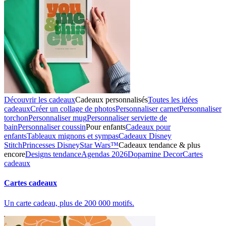
Découvrir les cadeaux
Cadeaux personnalisés
Toutes les idées
cadeaux
Créer un collage de photos
Personnaliser carnet
Personnaliser
torchon
Personnaliser mug
Personnaliser serviette de
bain
Personnaliser coussin
Pour enfants
Cadeaux pour
enfants
Tableaux mignons et sympas
Cadeaux Disney
Stitch
Princesses Disney
Star Wars™
Cadeaux tendance & plus
encore
Designs tendance
Agendas 2026
Dopamine Decor
Cartes
cadeaux
Cartes cadeaux
Un carte cadeau, plus de 200 000 motifs.