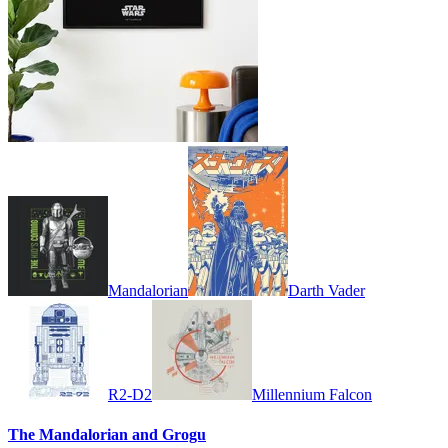
Mandalorian
Darth Vader
R2-D2
Millennium Falcon
The Mandalorian and Grogu