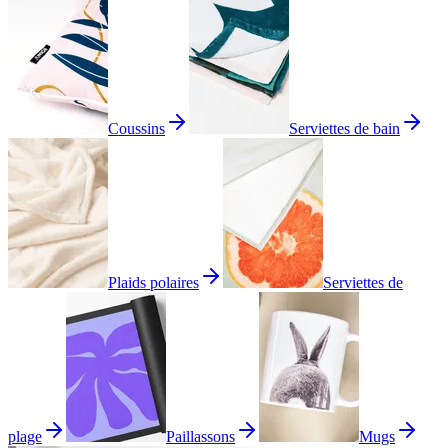
Coussins
Serviettes de bain
Plaids polaires
Serviettes de
plage
Paillassons
Mugs