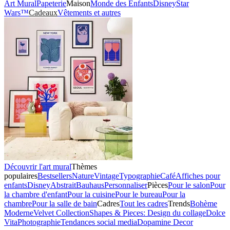
Art Mural
Papeterie
Maison
Monde des Enfants
Disney
Star
Wars™
Cadeaux
Vêtements et autres
Découvrir l'art mural
Thèmes
populaires
Bestsellers
Nature
Vintage
Typographie
Café
Affiches pour
enfants
Disney
Abstrait
Bauhaus
Personnaliser
Pièces
Pour le salon
Pour
la chambre d'enfant
Pour la cuisine
Pour le bureau
Pour la
chambre
Pour la salle de bain
Cadres
Tout les cadres
Trends
Bohème
Moderne
Velvet Collection
Shapes & Pieces: Design du collage
Dolce
Vita
Photographie
Tendances social media
Dopamine Decor