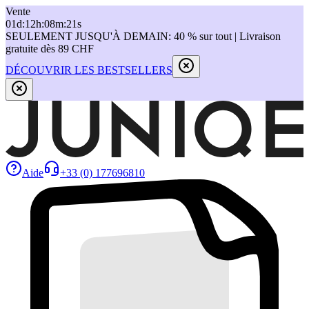
Vente
01
d
:
12
h
:
08
m
:
21
s
SEULEMENT JUSQU'À DEMAIN: 40 % sur tout | Livraison
gratuite dès 89 CHF
DÉCOUVRIR LES BESTSELLERS
Aide
+33 (0) 177696810