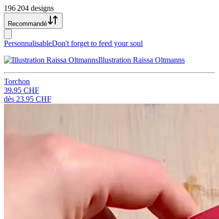
196 204 designs
Recommandé
Personnalisable
Don't forget to feed your soul
Illustration Raissa Oltmanns
Torchon
39.95 CHF
dès
23.95 CHF