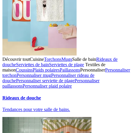
Découvrir tout
Cuisine
Torchons
Mugs
Salle de bain
Rideaux de
douche
Serviettes de bain
Serviettes de plage
Textiles de
maison
Coussins
Plaids polaires
Paillassons
Personnaliser
Personnaliser
torchon
Personnaliser mug
Personnaliser rideau de
douche
Personnaliser serviette de plage
Personnaliser
paillassons
Personnaliser plaid polaire
Rideaux de douche
Tendances pour votre salle de bains.