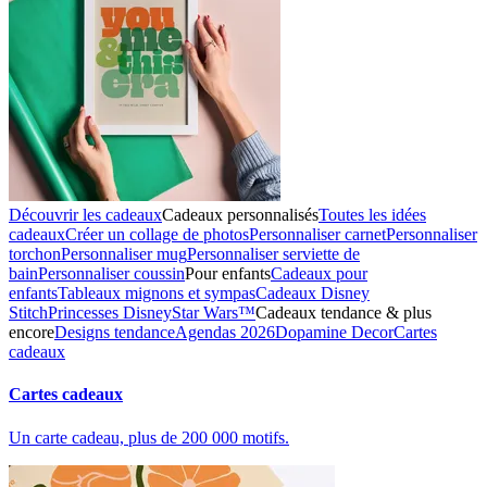
Découvrir les cadeaux
Cadeaux personnalisés
Toutes les idées
cadeaux
Créer un collage de photos
Personnaliser carnet
Personnaliser
torchon
Personnaliser mug
Personnaliser serviette de
bain
Personnaliser coussin
Pour enfants
Cadeaux pour
enfants
Tableaux mignons et sympas
Cadeaux Disney
Stitch
Princesses Disney
Star Wars™
Cadeaux tendance & plus
encore
Designs tendance
Agendas 2026
Dopamine Decor
Cartes
cadeaux
Cartes cadeaux
Un carte cadeau, plus de 200 000 motifs.