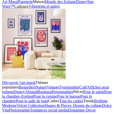
Art Mural
Papeterie
Maison
Monde des Enfants
Disney
Star
Wars™
Cadeaux
Vêtements et autres
Découvrir l'art mural
Thèmes
populaires
Bestsellers
Nature
Vintage
Typographie
Café
Affiches pour
enfants
Disney
Abstrait
Bauhaus
Personnaliser
Pièces
Pour le salon
Pour
la chambre d'enfant
Pour la cuisine
Pour le bureau
Pour la
chambre
Pour la salle de bain
Cadres
Tout les cadres
Trends
Bohème
Moderne
Velvet Collection
Shapes & Pieces: Design du collage
Dolce
Vita
Photographie
Tendances social media
Dopamine Decor