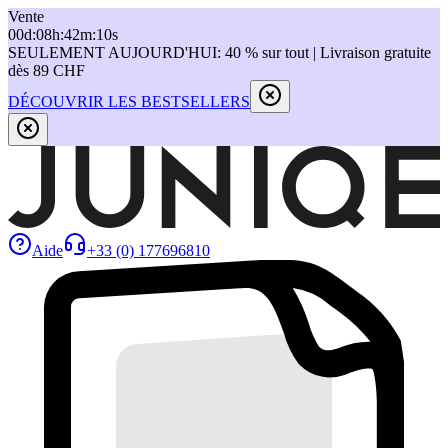
Vente
00
d
:
08
h
:
42
m
:
10
s
SEULEMENT AUJOURD'HUI: 40 % sur tout | Livraison gratuite
dès 89 CHF
DÉCOUVRIR LES BESTSELLERS
Aide
+33 (0) 177696810