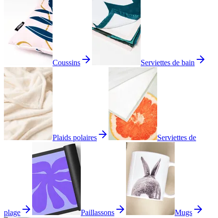
Coussins
Serviettes de bain
Plaids polaires
Serviettes de
plage
Paillassons
Mugs