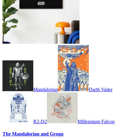
Mandalorian
Darth Vader
R2-D2
Millennium Falcon
The Mandalorian and Grogu