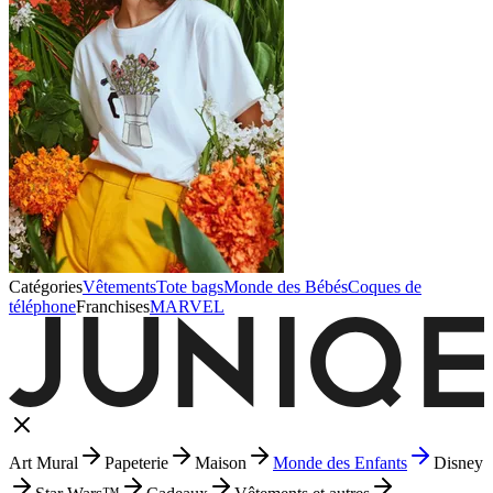
Catégories
Vêtements
Tote bags
Monde des Bébés
Coques de
téléphone
Franchises
MARVEL
Art Mural
Papeterie
Maison
Monde des Enfants
Disney