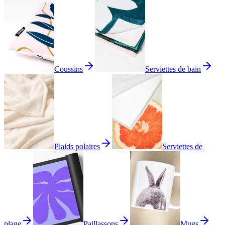
Coussins
Serviettes de bain
Plaids polaires
Serviettes de
plage
Paillassons
Mugs