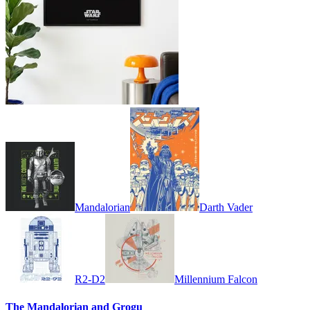
Mandalorian
Darth Vader
R2-D2
Millennium Falcon
The Mandalorian and Grogu