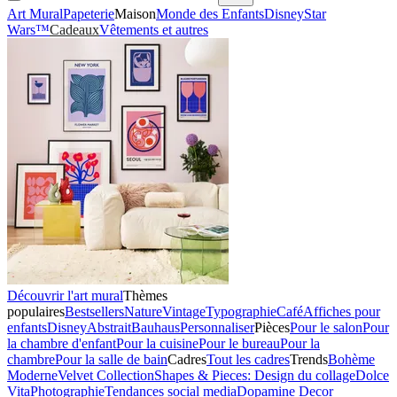
Art Mural
Papeterie
Maison
Monde des Enfants
Disney
Star
Wars™
Cadeaux
Vêtements et autres
Découvrir l'art mural
Thèmes
populaires
Bestsellers
Nature
Vintage
Typographie
Café
Affiches pour
enfants
Disney
Abstrait
Bauhaus
Personnaliser
Pièces
Pour le salon
Pour
la chambre d'enfant
Pour la cuisine
Pour le bureau
Pour la
chambre
Pour la salle de bain
Cadres
Tout les cadres
Trends
Bohème
Moderne
Velvet Collection
Shapes & Pieces: Design du collage
Dolce
Vita
Photographie
Tendances social media
Dopamine Decor