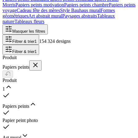
Morris
Papiers peints motivation
Papiers peints chambre
Papiers peints
voyage
Cadeau fête des mères
Style Bauhaus mural
Formes
géométriques
Art abstrait mural
Paysages abstraits
Tableaux
nature
Tableaux fleurs
Masquer les filtres
154 324 designs
Filtrer & trier
1
Filtrer & trier
1
Produit
Papiers peints
Produit
1
Papiers peints
Papier peint photo
Art mural