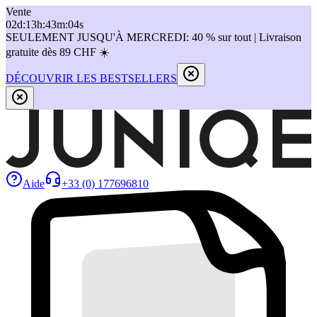
Vente
02
d
:
13
h
:
43
m
:
04
s
SEULEMENT JUSQU'À MERCREDI: 40 % sur tout | Livraison
gratuite dès 89 CHF ☀️
DÉCOUVRIR LES BESTSELLERS
Aide
+33 (0) 177696810