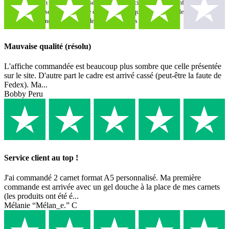
votre fond d'écran photo personnalisé rapidement et facilement. Faites confiance à notre
qualité et à notre service – parce que chez [Votre boutique de commerce électronique], nous
nous sommes donné pour mission de réaliser vos rêves de vie.
Mauvaise qualité (résolu)
L'affiche commandée est beaucoup plus sombre que celle présentée
sur le site. D'autre part le cadre est arrivé cassé (peut-être la faute de
Fedex). Ma...
Bobby Peru
Service client au top !
J'ai commandé 2 carnet format A5 personnalisé. Ma première
commande est arrivée avec un gel douche à la place de mes carnets
(les produits ont été é...
Mélanie “Mélan_e.” C