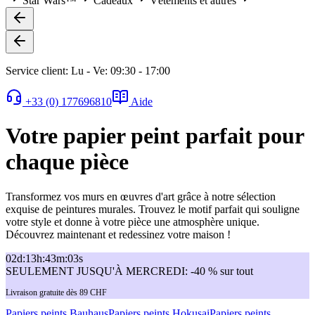
Star Wars™
Cadeaux
Vêtements et autres
Service client: Lu - Ve: 09:30 - 17:00
+33 (0) 177696810
Aide
Votre papier peint parfait pour
chaque pièce
Transformez vos murs en œuvres d'art grâce à notre sélection
exquise de peintures murales. Trouvez le motif parfait qui souligne
votre style et donne à votre pièce une atmosphère unique.
Découvrez maintenant et redessinez votre maison !
02
d
:
13
h
:
43
m
:
03
s
SEULEMENT JUSQU'À MERCREDI: -40 % sur tout
Livraison gratuite dès 89 CHF
Papiers peints Bauhaus
Papiers peints Hokusai
Papiers peints