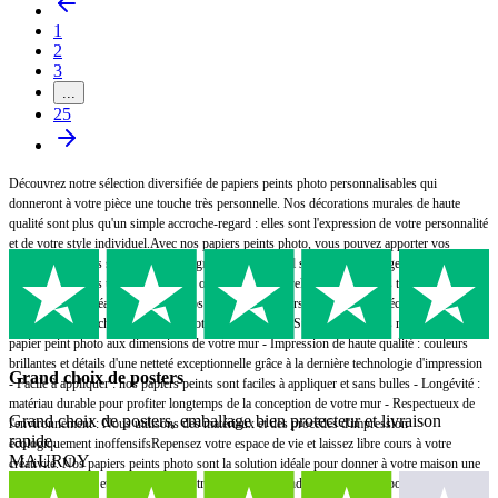
1
2
3
...
25
Découvrez notre sélection diversifiée de papiers peints photo personnalisables qui
donneront à votre pièce une touche très personnelle. Nos décorations murales de haute
qualité sont plus qu'un simple accroche-regard : elles sont l'expression de votre personnalité
et de votre style individuel.Avec nos papiers peints photo, vous pouvez apporter vos
moments préférés sur votre mur en grand format. Qu'il s'agisse de paysages à couper le
souffle, de scènes urbaines animées ou de motifs naturels apaisants, vous trouverez chez
nous le design idéal pour réaliser vos rêves de vie.- Personnalisation : téléchargez votre
propre image ou choisissez parmi notre vaste galerie - Sur mesure : Nous réalisons votre
papier peint photo aux dimensions de votre mur - Impression de haute qualité : couleurs
brillantes et détails d'une netteté exceptionnelle grâce à la dernière technologie d'impression
Grand choix de posters
- Facile à appliquer : nos papiers peints sont faciles à appliquer et sans bulles - Longévité :
matériau durable pour profiter longtemps de la conception de votre mur - Respectueux de
Grand choix de posters, emballage bien protecteur et livraison
l'environnement : Nous utilisons des matériaux et des procédés d'impression
rapide.
écologiquement inoffensifsRepensez votre espace de vie et laissez libre cours à votre
MAUROY
créativité. Nos papiers peints photo sont la solution idéale pour donner à votre maison une
ambiance fraîche et unique. Avec notre simple commande en ligne, vous pouvez sécuriser