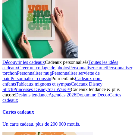
Découvrir les cadeaux
Cadeaux personnalisés
Toutes les idées
cadeaux
Créer un collage de photos
Personnaliser carnet
Personnaliser
torchon
Personnaliser mug
Personnaliser serviette de
bain
Personnaliser coussin
Pour enfants
Cadeaux pour
enfants
Tableaux mignons et sympas
Cadeaux Disney
Stitch
Princesses Disney
Star Wars™
Cadeaux tendance & plus
encore
Designs tendance
Agendas 2026
Dopamine Decor
Cartes
cadeaux
Cartes cadeaux
Un carte cadeau, plus de 200 000 motifs.