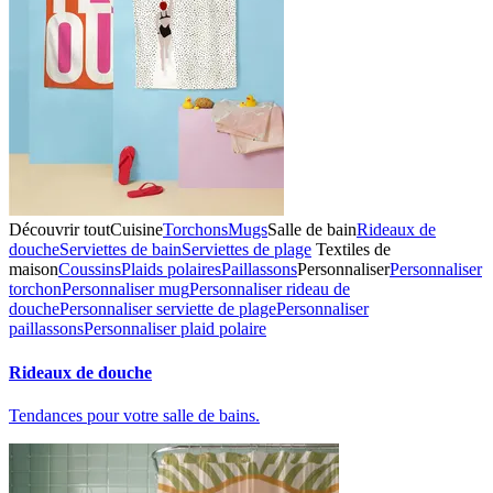
Découvrir tout
Cuisine
Torchons
Mugs
Salle de bain
Rideaux de
douche
Serviettes de bain
Serviettes de plage
Textiles de
maison
Coussins
Plaids polaires
Paillassons
Personnaliser
Personnaliser
torchon
Personnaliser mug
Personnaliser rideau de
douche
Personnaliser serviette de plage
Personnaliser
paillassons
Personnaliser plaid polaire
Rideaux de douche
Tendances pour votre salle de bains.