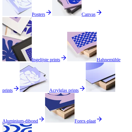
Posters
Canvas
Ingelijste prints
Hahnemühle
prints
Acrylglas prints
Aluminium-dibond
Forex-plaat