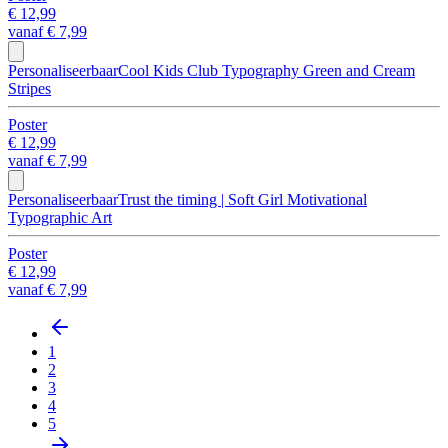
€ 12,99
vanaf
€ 7,99
Personaliseerbaar
Cool Kids Club Typography Green and Cream
Stripes
Poster
€ 12,99
vanaf
€ 7,99
Personaliseerbaar
Trust the timing | Soft Girl Motivational
Typographic Art
Poster
€ 12,99
vanaf
€ 7,99
1
2
3
4
5