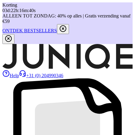
Korting
03
d
:
22
h
:
16
m
:
40
s
ALLEEN TOT ZONDAG: 40% op alles | Gratis verzending vanaf
€59
ONTDEK BESTSELLERS
Help
+31 (0) 204990346