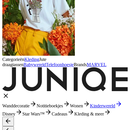
Categorieën
Kleding
Jute
draagtassen
Babywereld
Telefoonhoesje
Brands
MARVEL
Wanddecoratie
Notitieboekjes
Wonen
Kinderwereld
Disney
Star Wars™
Cadeaus
Kleding & meer