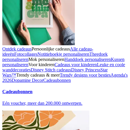
Ontdek cadeaus
Persoonlijke cadeaus
Alle cadeau-
ideeën
Fotocollages
Notitieboekje personaliseren
Theedoek
personaliseren
Mok personaliseren
Handdoek personaliseren
Kussen
personaliseren
Voor kinderen
Cadeaus voor kinderen
Leuke en coole
wanddecoraties
Disney Stitch cadeaus
Disney Princess
Star
Wars™
Trendy cadeaus & meer
Trendy designs voor besties
Agenda's
2026
Dopamine Decor
Cadeaubonnen
Cadeaubonnen
Eén voucher, meer dan 200.000 ontwerpen.