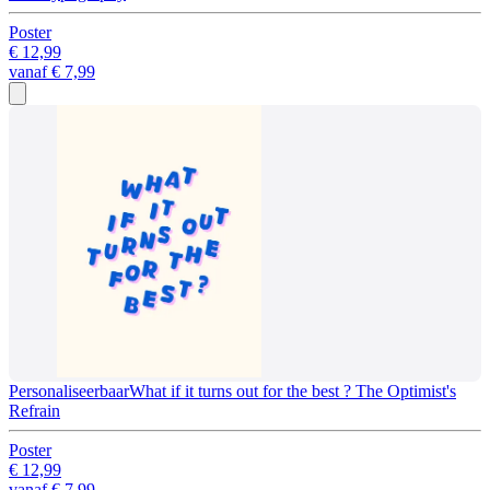
Poster
€ 12,99
vanaf
€ 7,99
Personaliseerbaar
What if it turns out for the best ? The Optimist's
Refrain
Poster
€ 12,99
vanaf
€ 7,99