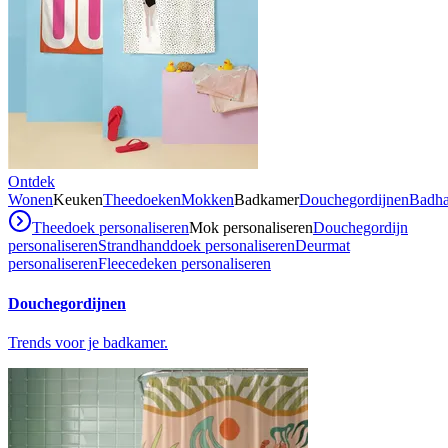
Ontdek
Wonen
Keuken
Theedoeken
Mokken
Badkamer
Douchegordijnen
Badh
Theedoek personaliseren
Mok personaliseren
Douchegordijn
personaliseren
Strandhanddoek personaliseren
Deurmat
personaliseren
Fleecedeken personaliseren
Douchegordijnen
Trends voor je badkamer.