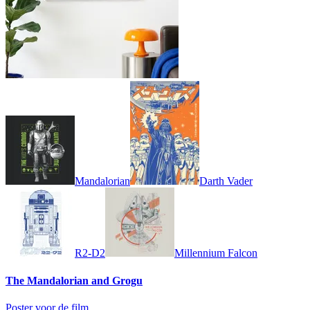
Mandalorian
Darth Vader
R2-D2
Millennium Falcon
The Mandalorian and Grogu
Poster voor de film