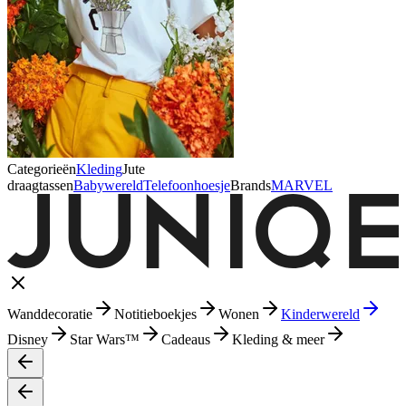
Categorieën
Kleding
Jute
draagtassen
Babywereld
Telefoonhoesje
Brands
MARVEL
Wanddecoratie
Notitieboekjes
Wonen
Kinderwereld
Disney
Star Wars™
Cadeaus
Kleding & meer