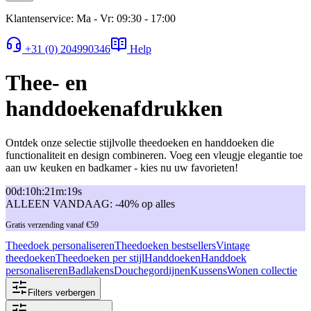
Klantenservice: Ma - Vr: 09:30 - 17:00
+31 (0) 204990346
Help
Thee- en
handdoekenafdrukken
Ontdek onze selectie stijlvolle theedoeken en handdoeken die
functionaliteit en design combineren. Voeg een vleugje elegantie toe
aan uw keuken en badkamer - kies nu uw favorieten!
00
d
:
10
h
:
21
m
:
19
s
ALLEEN VANDAAG: -40% op alles
Gratis verzending vanaf €59
Theedoek personaliseren
Theedoeken bestsellers
Vintage
theedoeken
Theedoeken per stijl
Handdoeken
Handdoek
personaliseren
Badlakens
Douchegordijnen
Kussens
Wonen collectie
Filters verbergen