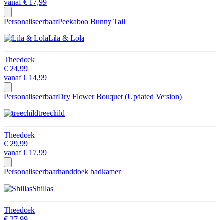
vanaf
€ 17,99
Personaliseerbaar
Peekaboo Bunny Tail
Lila & Lola
Theedoek
€ 24,99
vanaf
€ 14,99
Personaliseerbaar
Dry Flower Bouquet (Updated Version)
treechild
Theedoek
€ 29,99
vanaf
€ 17,99
Personaliseerbaar
handdoek badkamer
Shillas
Theedoek
€ 27,99