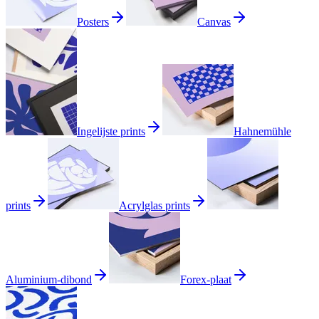
Posters
Canvas
Ingelijste prints
Hahnemühle
prints
Acrylglas prints
Aluminium-dibond
Forex-plaat