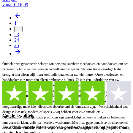
vanaf
€ 16,99
1
...
23
24
25
Ontdek onze gevarieerde selectie aan personaliseerbare theedoeken en handdoeken om een ​​
persoonlijk tintje aan uw keuken en badkamer te geven. Met ons hoogwaardige textiel
brengt u niet alleen stijl, maar ook individualiteit in uw vier muren.Onze theedoeken en
handdoeken zijn meer dan alleen praktische hulpjes. Ze zijn een uitdrukking van uw
persoonlijkheid en uw smaak. Of je nu op zoek bent naar een cadeau voor een dierbare of je
eigen huis wilt opfleuren, bij ons vind je het perfecte design, dat we graag personaliseren
naar jouw wensen.- Personalisatie: Kies uit verschillende lettertypen en kleuren om uw
naam of een speciaal bericht te vereeuwigen. - Kwaliteit: onze doekjes zijn gemaakt van
hoogwaardige materialen die zowel absorberend als duurzaam zijn. - Verscheidenheid aan
designs: klassiek, modern of speels – wij hebben voor elke smaak iets. -
Goede kwaliteit
Onderhoudsvriendelijk: onze producten zijn gemakkelijk schoon te maken en behouden
hun vorm en kleur, zelfs na meerdere wasbeurten.Met onze gepersonaliseerde theedoeken
De afdruk van de foto's was van goede kwaliteit en het papier mooi
en handdoeken maak je van alledaagse taken een klein hoogtepunt. Ze zijn niet alleen nuttig,
stevig. Erg tevreden.