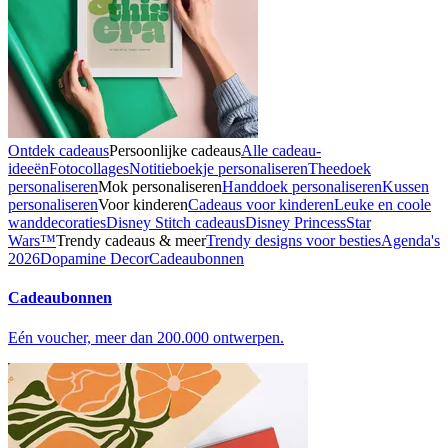
Ontdek cadeaus
Persoonlijke cadeaus
Alle cadeau-
ideeën
Fotocollages
Notitieboekje personaliseren
Theedoek
personaliseren
Mok personaliseren
Handdoek personaliseren
Kussen
personaliseren
Voor kinderen
Cadeaus voor kinderen
Leuke en coole
wanddecoraties
Disney Stitch cadeaus
Disney Princess
Star
Wars™
Trendy cadeaus & meer
Trendy designs voor besties
Agenda's
2026
Dopamine Decor
Cadeaubonnen
Cadeaubonnen
Eén voucher, meer dan 200.000 ontwerpen.