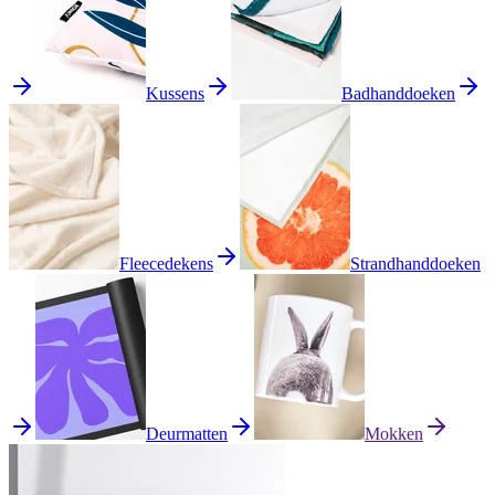
Kussens
Badhanddoeken
Fleecedekens
Strandhanddoeken
Deurmatten
Mokken