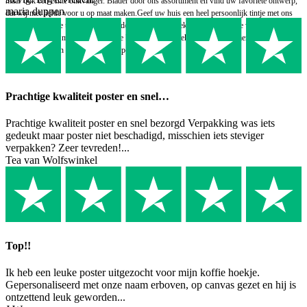
maar ook een echte blikvanger. Blader door ons assortiment en vind uw favoriete ontwerp,
maria duppen
dat wij met liefde voor u op maat maken.Geef uw huis een heel persoonlijk tintje met ons
gepersonaliseerde textiel. Onze theedoeken en handdoeken wachten om te worden
gepersonaliseerd met uw individuele boodschap. Ontdek nu ons assortiment en geniet van
de combinatie van functionaliteit en persoonlijke flair.
Prachtige kwaliteit poster en snel…
Prachtige kwaliteit poster en snel bezorgd Verpakking was iets
gedeukt maar poster niet beschadigd, misschien iets steviger
verpakken? Zeer tevreden!...
Tea van Wolfswinkel
Top!!
Ik heb een leuke poster uitgezocht voor mijn koffie hoekje.
Gepersonaliseerd met onze naam erboven, op canvas gezet en hij is
ontzettend leuk geworden...