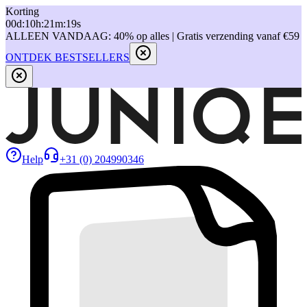
Korting
00
d
:
10
h
:
21
m
:
19
s
ALLEEN VANDAAG: 40% op alles | Gratis verzending vanaf €59
ONTDEK BESTSELLERS
Help
+31 (0) 204990346