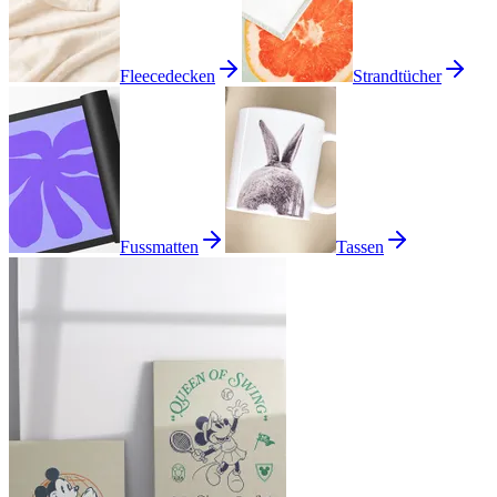
Fleecedecken
Strandtücher
Fussmatten
Tassen