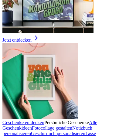
Jetzt entdecken
Geschenke entdecken
Persönliche Geschenke
Alle
Geschenkideen
Fotocollage gestalten
Notizbuch
personalisieren
Geschirrtuch personalisieren
Tasse