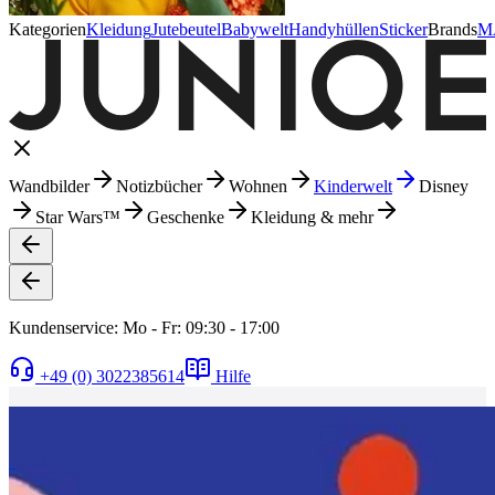
Kategorien
Kleidung
Jutebeutel
Babywelt
Handyhüllen
Sticker
Brands
M
Wandbilder
Notizbücher
Wohnen
Kinderwelt
Disney
Star Wars™
Geschenke
Kleidung & mehr
Kundenservice: Mo - Fr: 09:30 - 17:00
+49 (0) 3022385614
Hilfe