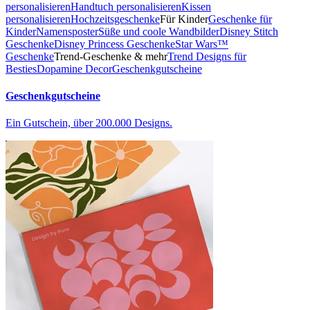
personalisieren
Handtuch personalisieren
Kissen
personalisieren
Hochzeitsgeschenke
Für Kinder
Geschenke für
Kinder
Namensposter
Süße und coole Wandbilder
Disney Stitch
Geschenke
Disney Princess Geschenke
Star Wars™
Geschenke
Trend-Geschenke & mehr
Trend Designs für
Besties
Dopamine Decor
Geschenkgutscheine
Geschenkgutscheine
Ein Gutschein, über 200.000 Designs.