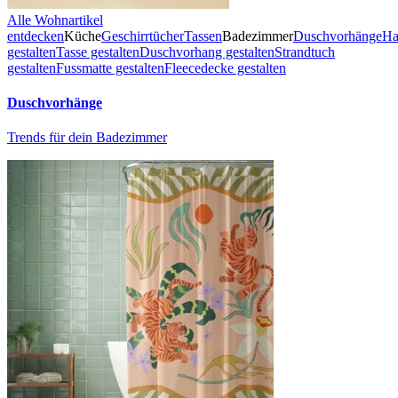
Alle Wohnartikel
entdecken
Küche
Geschirrtücher
Tassen
Badezimmer
Duschvorhänge
Ha
gestalten
Tasse gestalten
Duschvorhang gestalten
Strandtuch
gestalten
Fussmatte gestalten
Fleecedecke gestalten
Duschvorhänge
Trends für dein Badezimmer