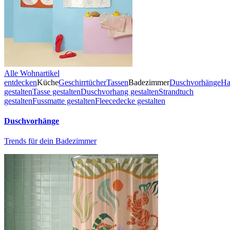
Alle Wohnartikel
entdecken
Küche
Geschirrtücher
Tassen
Badezimmer
Duschvorhänge
Ha
gestalten
Tasse gestalten
Duschvorhang gestalten
Strandtuch
gestalten
Fussmatte gestalten
Fleecedecke gestalten
Duschvorhänge
Trends für dein Badezimmer