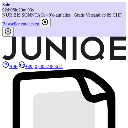
Sale
02
d
:
05
h
:
20
m
:
03
s
NUR BIS SONNTAG: 40% auf alles | Gratis Versand ab 89 CHF
Bestseller entdecken
Hilfe
+49 (0) 3022385614