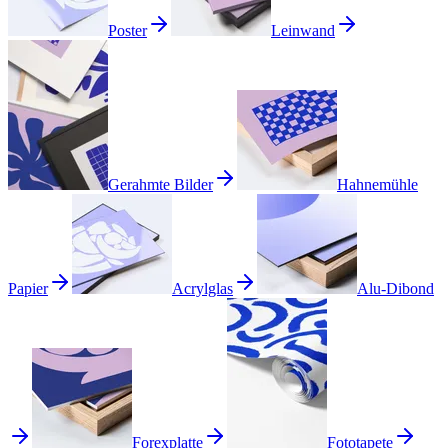
Poster
Leinwand
Gerahmte Bilder
Hahnemühle
Papier
Acrylglas
Alu-Dibond
Forexplatte
Fototapete