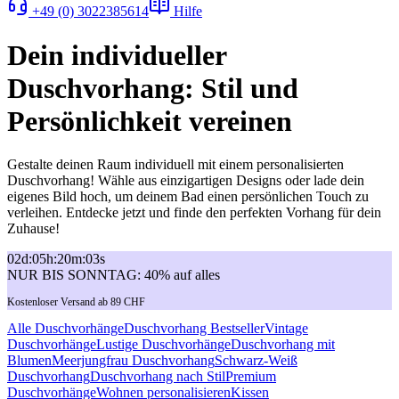
+49 (0) 3022385614
Hilfe
Dein individueller
Duschvorhang: Stil und
Persönlichkeit vereinen
Gestalte deinen Raum individuell mit einem personalisierten
Duschvorhang! Wähle aus einzigartigen Designs oder lade dein
eigenes Bild hoch, um deinem Bad einen persönlichen Touch zu
verleihen. Entdecke jetzt und finde den perfekten Vorhang für dein
Zuhause!
02
d
:
05
h
:
20
m
:
03
s
NUR BIS SONNTAG: 40% auf alles
Kostenloser Versand ab 89 CHF
Alle Duschvorhänge
Duschvorhang Bestseller
Vintage
Duschvorhänge
Lustige Duschvorhänge
Duschvorhang mit
Blumen
Meerjungfrau Duschvorhang
Schwarz-Weiß
Duschvorhang
Duschvorhang nach Stil
Premium
Duschvorhänge
Wohnen personalisieren
Kissen