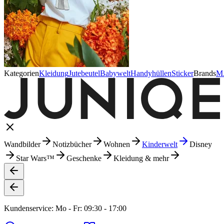
Kategorien
Kleidung
Jutebeutel
Babywelt
Handyhüllen
Sticker
Brands
M
Wandbilder
Notizbücher
Wohnen
Kinderwelt
Disney
Star Wars™
Geschenke
Kleidung & mehr
Kundenservice: Mo - Fr: 09:30 - 17:00