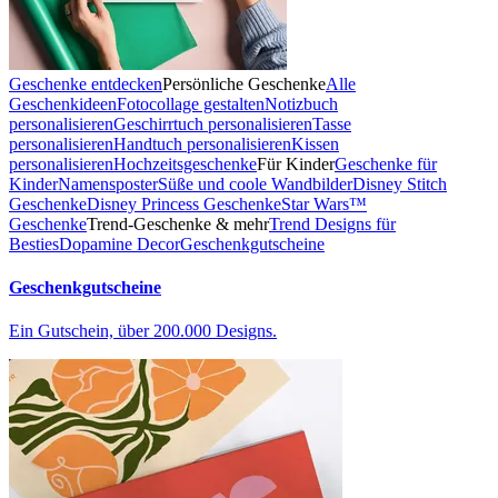
Geschenke entdecken
Persönliche Geschenke
Alle
Geschenkideen
Fotocollage gestalten
Notizbuch
personalisieren
Geschirrtuch personalisieren
Tasse
personalisieren
Handtuch personalisieren
Kissen
personalisieren
Hochzeitsgeschenke
Für Kinder
Geschenke für
Kinder
Namensposter
Süße und coole Wandbilder
Disney Stitch
Geschenke
Disney Princess Geschenke
Star Wars™
Geschenke
Trend-Geschenke & mehr
Trend Designs für
Besties
Dopamine Decor
Geschenkgutscheine
Geschenkgutscheine
Ein Gutschein, über 200.000 Designs.