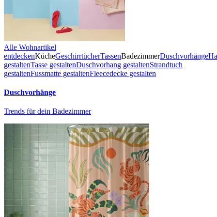
Alle Wohnartikel
entdecken
Küche
Geschirrtücher
Tassen
Badezimmer
Duschvorhänge
Ha
gestalten
Tasse gestalten
Duschvorhang gestalten
Strandtuch
gestalten
Fussmatte gestalten
Fleecedecke gestalten
Duschvorhänge
Trends für dein Badezimmer