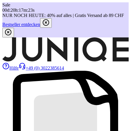
Sale
00
d
:
20
h
:
17
m
:
23
s
NUR NOCH HEUTE: 40% auf alles | Gratis Versand ab 89 CHF
Bestseller entdecken
Hilfe
+49 (0) 3022385614