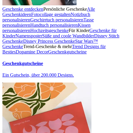
Geschenke entdecken
Persönliche Geschenke
Alle
Geschenkideen
Fotocollage gestalten
Notizbuch
personalisieren
Geschirrtuch personalisieren
Tasse
personalisieren
Handtuch personalisieren
Kissen
personalisieren
Hochzeitsgeschenke
Für Kinder
Geschenke für
Kinder
Namensposter
Süße und coole Wandbilder
Disney Stitch
Geschenke
Disney Princess Geschenke
Star Wars™
Geschenke
Trend-Geschenke & mehr
Trend Designs für
Besties
Dopamine Decor
Geschenkgutscheine
Geschenkgutscheine
Ein Gutschein, über 200.000 Designs.