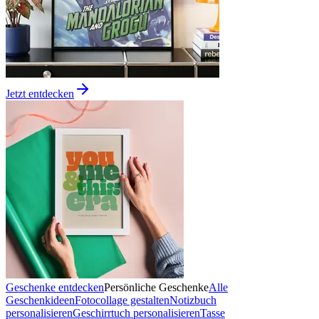
Jetzt entdecken
Geschenke entdecken
Persönliche Geschenke
Alle
Geschenkideen
Fotocollage gestalten
Notizbuch
personalisieren
Geschirrtuch personalisieren
Tasse