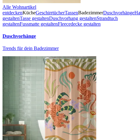
Alle Wohnartikel
entdecken
Küche
Geschirrtücher
Tassen
Badezimmer
Duschvorhänge
Ha
gestalten
Tasse gestalten
Duschvorhang gestalten
Strandtuch
gestalten
Fussmatte gestalten
Fleecedecke gestalten
Duschvorhänge
Trends für dein Badezimmer