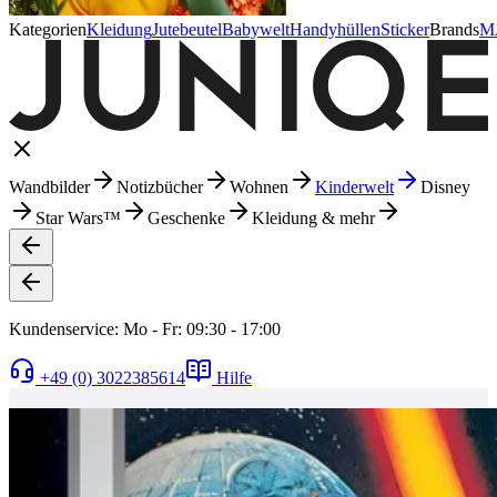
Kategorien
Kleidung
Jutebeutel
Babywelt
Handyhüllen
Sticker
Brands
M
Wandbilder
Notizbücher
Wohnen
Kinderwelt
Disney
Star Wars™
Geschenke
Kleidung & mehr
Kundenservice: Mo - Fr: 09:30 - 17:00
+49 (0) 3022385614
Hilfe