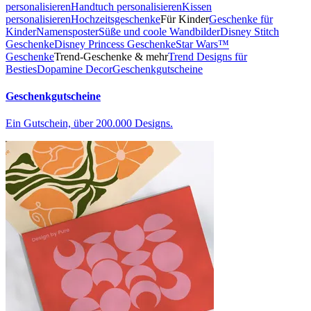
personalisieren
Handtuch personalisieren
Kissen
personalisieren
Hochzeitsgeschenke
Für Kinder
Geschenke für
Kinder
Namensposter
Süße und coole Wandbilder
Disney Stitch
Geschenke
Disney Princess Geschenke
Star Wars™
Geschenke
Trend-Geschenke & mehr
Trend Designs für
Besties
Dopamine Decor
Geschenkgutscheine
Geschenkgutscheine
Ein Gutschein, über 200.000 Designs.