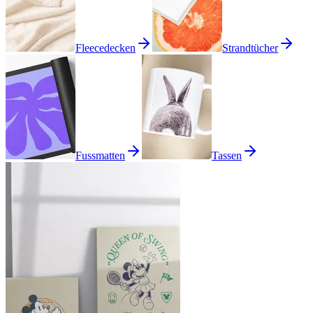
Fleecedecken
Strandtücher
Fussmatten
Tassen