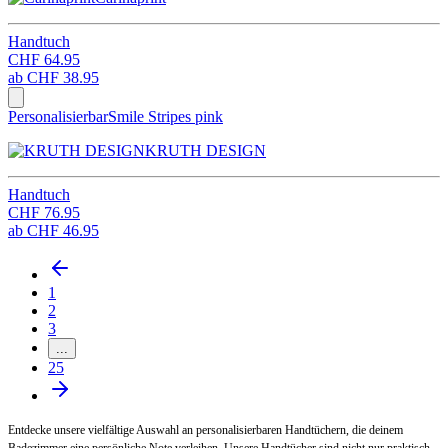
Handtuch
CHF 64.95
ab
CHF 38.95
Personalisierbar
Smile Stripes pink
KRUTH DESIGN
Handtuch
CHF 76.95
ab
CHF 46.95
1
2
3
...
25
Entdecke unsere vielfältige Auswahl an personalisierbaren Handtüchern, die deinem
Badezimmer eine persönliche Note verleihen. Unsere Handtücher sind nicht nur praktisch,