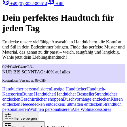
+49 (0) 3022385614
Hilfe
Dein perfektes Handtuch für
jeden Tag
Entdecke unsere vielfältige Auswahl an Handtüchern, die Komfort
und Stil in dein Badezimmer bringen. Finde das perfekte Muster und
Material, das genau zu dir passt – weich, saugfähig und langlebig.
Wähle jetzt dein Lieblingshandtuch!
02
d
:
04
h
:
04
m
:
28
s
NUR BIS SONNTAG: 40% auf alles
Kostenloser Versand ab 89 CHF
Handtücher personalisieren
Lustige Handtücher
Handtuch-
Kategorien
Bunte Handtücher
Handtücher Bestseller
Strandtücher
entdecken
Geschirrtücher shoppen
Duschvorhänge entdecken
Kissen
entdecken
Fleecedecken entdecken
Fußmatten entdecken
Strandtuch
personalisieren
Wohnen personalisieren
Alle Wohnaccessoires
Filter verbergen