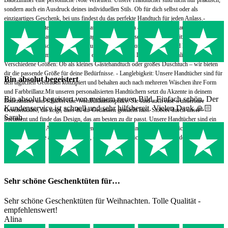
sondern auch ein Ausdruck deines individuellen Stils. Ob für dich selbst oder als
einzigartiges Geschenk, bei uns findest du das perfekte Handtuch für jeden Anlass.-
Hochwertige Materialien: Unsere Handtücher bestehen aus flauschiger Baumwolle, die
sanft zu deiner Haut ist und hervorragende Trocknungseigenschaften besitzt. -
Personalisierungsoptionen: Wähle aus einer Vielzahl von Schriftarten und Farben, um dein
Handtuch mit Namen, Initialen oder einem besonderen Datum zu personalisieren. -
Verschiedene Größen: Ob als kleines Gästehandtuch oder großes Duschtuch – wir bieten
dir die passende Größe für deine Bedürfnisse. - Langlebigkeit: Unsere Handtücher sind für
Bin absolut begeistert
den täglichen Gebrauch konzipiert und behalten auch nach mehreren Wäschen ihre Form
und Farbbrillanz.Mit unseren personalisierten Handtüchern setzt du Akzente in deinem
Bin absolut begeistert von meinem neuen Bild. Einfach schön. Der
Badezimmer und schaffst eine Wohlfühlatmosphäre. Sie sind auch eine wunderbare
Kundenservice ist schnell und sehr hilfsbereit. Vielen Dank 🙏🏻
Geschenkidee, die zeigt, dass du dir Gedanken gemacht hast. Stöbere durch unser
Sarah
Sortiment und finde das Design, das am besten zu dir passt. Unsere Handtücher sind ein
kleiner Luxus im Alltag, der dir jeden Tag aufs Neue ein Lächeln ins Gesicht zaubert.
Erlebe die Freude an einem Produkt, das speziell für dich angefertigt wurde.
Sehr schöne Geschenktüten für…
Sehr schöne Geschenktüten für Weihnachten. Tolle Qualität -
empfehlenswert!
Alina