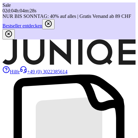
Sale
02
d
:
04
h
:
04
m
:
28
s
NUR BIS SONNTAG: 40% auf alles | Gratis Versand ab 89 CHF
Bestseller entdecken
Hilfe
+49 (0) 3022385614