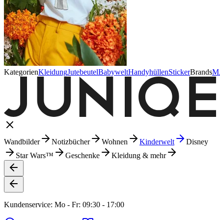
Kategorien
Kleidung
Jutebeutel
Babywelt
Handyhüllen
Sticker
Brands
M
Wandbilder
Notizbücher
Wohnen
Kinderwelt
Disney
Star Wars™
Geschenke
Kleidung & mehr
Kundenservice: Mo - Fr: 09:30 - 17:00