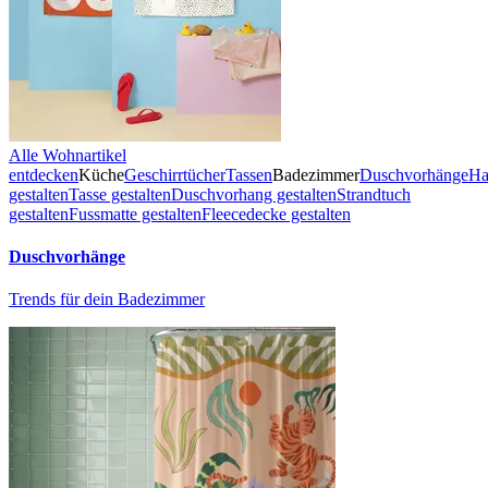
Alle Wohnartikel
entdecken
Küche
Geschirrtücher
Tassen
Badezimmer
Duschvorhänge
Ha
gestalten
Tasse gestalten
Duschvorhang gestalten
Strandtuch
gestalten
Fussmatte gestalten
Fleecedecke gestalten
Duschvorhänge
Trends für dein Badezimmer