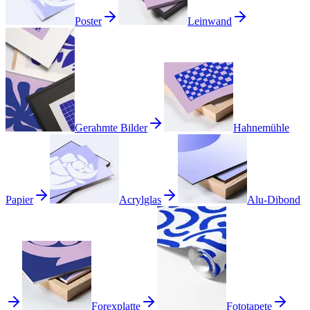
Poster
Leinwand
Gerahmte Bilder
Hahnemühle
Papier
Acrylglas
Alu-Dibond
Forexplatte
Fototapete