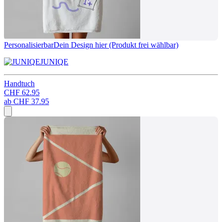
Personalisierbar
Dein Design hier (Produkt frei wählbar)
JUNIQE
Handtuch
CHF 62.95
ab
CHF 37.95