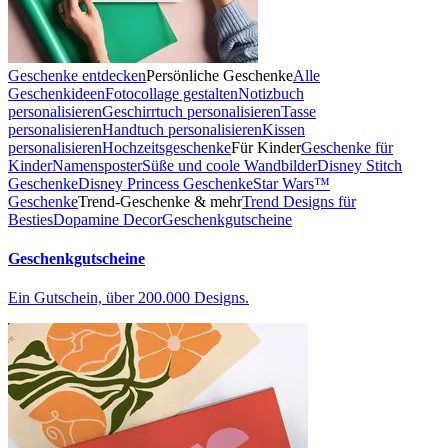
Geschenke entdecken
Persönliche Geschenke
Alle
Geschenkideen
Fotocollage gestalten
Notizbuch
personalisieren
Geschirrtuch personalisieren
Tasse
personalisieren
Handtuch personalisieren
Kissen
personalisieren
Hochzeitsgeschenke
Für Kinder
Geschenke für
Kinder
Namensposter
Süße und coole Wandbilder
Disney Stitch
Geschenke
Disney Princess Geschenke
Star Wars™
Geschenke
Trend-Geschenke & mehr
Trend Designs für
Besties
Dopamine Decor
Geschenkgutscheine
Geschenkgutscheine
Ein Gutschein, über 200.000 Designs.