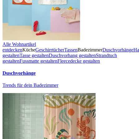
Alle Wohnartikel
entdecken
Küche
Geschirrtücher
Tassen
Badezimmer
Duschvorhänge
Ha
gestalten
Tasse gestalten
Duschvorhang gestalten
Strandtuch
gestalten
Fussmatte gestalten
Fleecedecke gestalten
Duschvorhänge
Trends für dein Badezimmer