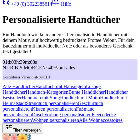
+49 (0) 3022385614
Hilfe
Personalisierte Handtücher
Ein Handtuch wie kein anderes. Personalisierte Handtücher mit
deinem Motiv, auf hochwertig bedrucktem Frottee-Velour. Für dein
Badezimmer mit individueller Note oder als besonderes Geschenk.
Jetzt gestalten!
01
d
:
03
h
:
39
m
:
08
s
NUR BIS MORGEN: 40% auf alles
Kostenloser Versand ab 89 CHF
Alle Handtücher
Handtuch mit Hausregeln
Lustige
Handtücher
Handtuch-Kategorien
Bunte Handtücher
Handtücher
Bestseller
Handtuch mit Song
Handtuch mit Motto
Handtuch mit
Heimatstadt
Strandtuch personalisieren
Geschirrtuch
personalisieren
Kissen personalisieren
Fußmatte
personalisieren
Duschvorhang personalisieren
Fleecedecke
personalisieren
Wohnen personalisieren
Alle Wohnaccessoires
Filter verbergen