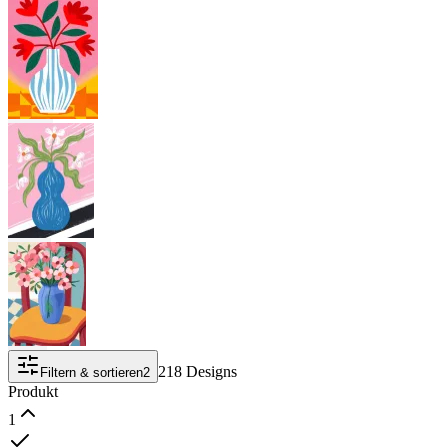
218 Designs
Filtern & sortieren
2
Produkt
1