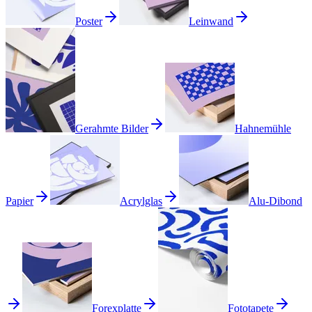
Poster
Leinwand
Gerahmte Bilder
Hahnemühle
Papier
Acrylglas
Alu-Dibond
Forexplatte
Fototapete