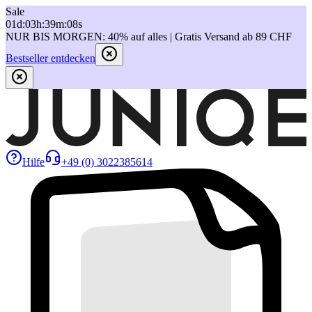
Sale
01
d
:
03
h
:
39
m
:
08
s
NUR BIS MORGEN: 40% auf alles | Gratis Versand ab 89 CHF
Bestseller entdecken
Hilfe
+49 (0) 3022385614