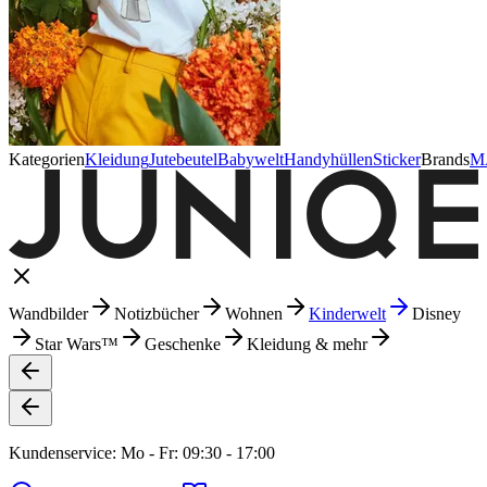
Kategorien
Kleidung
Jutebeutel
Babywelt
Handyhüllen
Sticker
Brands
M
Wandbilder
Notizbücher
Wohnen
Kinderwelt
Disney
Star Wars™
Geschenke
Kleidung & mehr
Kundenservice: Mo - Fr: 09:30 - 17:00