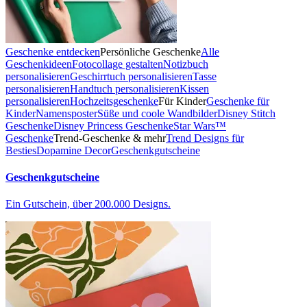
Geschenke entdecken
Persönliche Geschenke
Alle
Geschenkideen
Fotocollage gestalten
Notizbuch
personalisieren
Geschirrtuch personalisieren
Tasse
personalisieren
Handtuch personalisieren
Kissen
personalisieren
Hochzeitsgeschenke
Für Kinder
Geschenke für
Kinder
Namensposter
Süße und coole Wandbilder
Disney Stitch
Geschenke
Disney Princess Geschenke
Star Wars™
Geschenke
Trend-Geschenke & mehr
Trend Designs für
Besties
Dopamine Decor
Geschenkgutscheine
Geschenkgutscheine
Ein Gutschein, über 200.000 Designs.