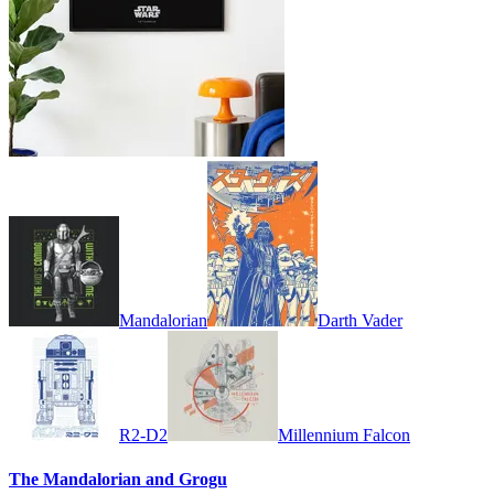
Mandalorian
Darth Vader
R2-D2
Millennium Falcon
The Mandalorian and Grogu