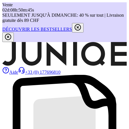
Vente
02
d
:
08
h
:
50
m
:
45
s
SEULEMENT JUSQU'À DIMANCHE: 40 % sur tout | Livraison
gratuite dès 89 CHF
DÉCOUVRIR LES BESTSELLERS
Aide
+33 (0) 177696810