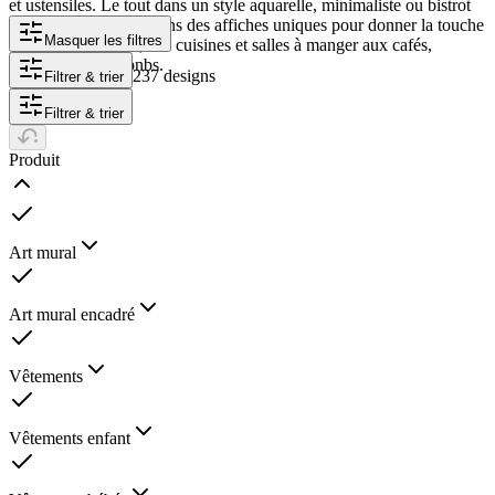
et ustensiles. Le tout dans un style aquarelle, minimaliste ou bistrot
vintage. Nous proposons des affiches uniques pour donner la touche
Masquer les filtres
finale à vos projets, des cuisines et salles à manger aux cafés,
restaurants et Airbnbs.
237 designs
Filtrer & trier
Filtrer & trier
Produit
Art mural
Art mural encadré
Vêtements
Vêtements enfant