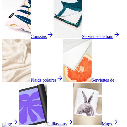
Coussins
Serviettes de bain
Plaids polaires
Serviettes de
plage
Paillassons
Mugs