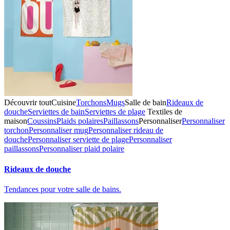
Découvrir tout
Cuisine
Torchons
Mugs
Salle de bain
Rideaux de
douche
Serviettes de bain
Serviettes de plage
Textiles de
maison
Coussins
Plaids polaires
Paillassons
Personnaliser
Personnaliser
torchon
Personnaliser mug
Personnaliser rideau de
douche
Personnaliser serviette de plage
Personnaliser
paillassons
Personnaliser plaid polaire
Rideaux de douche
Tendances pour votre salle de bains.