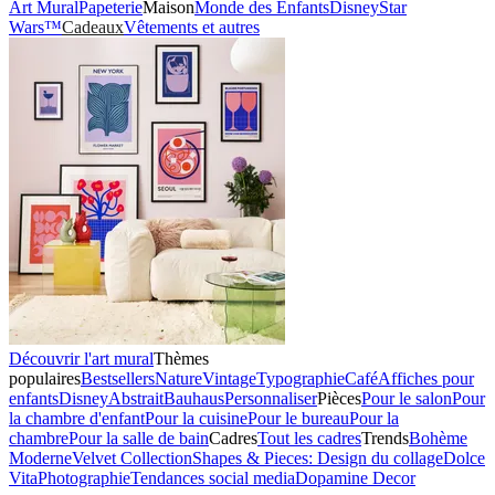
Art Mural
Papeterie
Maison
Monde des Enfants
Disney
Star
Wars™
Cadeaux
Vêtements et autres
Découvrir l'art mural
Thèmes
populaires
Bestsellers
Nature
Vintage
Typographie
Café
Affiches pour
enfants
Disney
Abstrait
Bauhaus
Personnaliser
Pièces
Pour le salon
Pour
la chambre d'enfant
Pour la cuisine
Pour le bureau
Pour la
chambre
Pour la salle de bain
Cadres
Tout les cadres
Trends
Bohème
Moderne
Velvet Collection
Shapes & Pieces: Design du collage
Dolce
Vita
Photographie
Tendances social media
Dopamine Decor