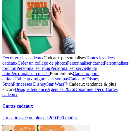
Découvrir les cadeaux
Cadeaux personnalisés
Toutes les idées
cadeaux
Créer un collage de photos
Personnaliser carnet
Personnaliser
torchon
Personnaliser mug
Personnaliser serviette de
bain
Personnaliser coussin
Pour enfants
Cadeaux pour
enfants
Tableaux mignons et sympas
Cadeaux Disney
Stitch
Princesses Disney
Star Wars™
Cadeaux tendance & plus
encore
Designs tendance
Agendas 2026
Dopamine Decor
Cartes
cadeaux
Cartes cadeaux
Un carte cadeau, plus de 200 000 motifs.