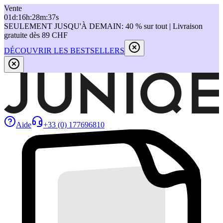
Vente
01
d
:
16
h
:
28
m
:
37
s
SEULEMENT JUSQU'À DEMAIN: 40 % sur tout | Livraison
gratuite dès 89 CHF
DÉCOUVRIR LES BESTSELLERS
Aide
+33 (0) 177696810