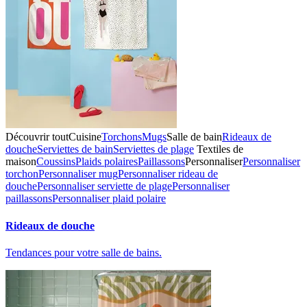
Découvrir tout
Cuisine
Torchons
Mugs
Salle de bain
Rideaux de
douche
Serviettes de bain
Serviettes de plage
Textiles de
maison
Coussins
Plaids polaires
Paillassons
Personnaliser
Personnaliser
torchon
Personnaliser mug
Personnaliser rideau de
douche
Personnaliser serviette de plage
Personnaliser
paillassons
Personnaliser plaid polaire
Rideaux de douche
Tendances pour votre salle de bains.