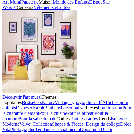
Art Mural
Papeterie
Maison
Monde des Enfants
Disney
Star
Wars™
Cadeaux
Vêtements et autres
Découvrir l'art mural
Thèmes
populaires
Bestsellers
Nature
Vintage
Typographie
Café
Affiches pour
enfants
Disney
Abstrait
Bauhaus
Personnaliser
Pièces
Pour le salon
Pour
la chambre d'enfant
Pour la cuisine
Pour le bureau
Pour la
chambre
Pour la salle de bain
Cadres
Tout les cadres
Trends
Bohème
Moderne
Velvet Collection
Shapes & Pieces: Design du collage
Dolce
Vita
Photographie
Tendances social media
Dopamine Decor