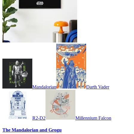
Mandalorian
Darth Vader
R2-D2
Millennium Falcon
The Mandalorian and Grogu