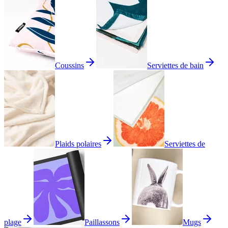
Coussins
Serviettes de bain
Plaids polaires
Serviettes de
plage
Paillassons
Mugs