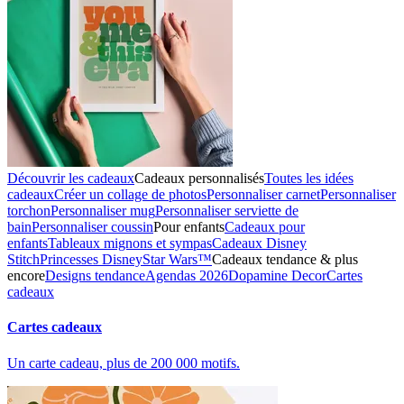
Découvrir les cadeaux
Cadeaux personnalisés
Toutes les idées
cadeaux
Créer un collage de photos
Personnaliser carnet
Personnaliser
torchon
Personnaliser mug
Personnaliser serviette de
bain
Personnaliser coussin
Pour enfants
Cadeaux pour
enfants
Tableaux mignons et sympas
Cadeaux Disney
Stitch
Princesses Disney
Star Wars™
Cadeaux tendance & plus
encore
Designs tendance
Agendas 2026
Dopamine Decor
Cartes
cadeaux
Cartes cadeaux
Un carte cadeau, plus de 200 000 motifs.