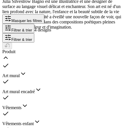
Julia Silvestrow Bagno est une illustratrice et une designer de
surface au langage visuel délicat et enchanteur. Son art est né d'un
lien profond avec la nature, l'enfance et la beauté subtile de la vie
quotidienne. La maternité a éveillé une nouvelle façon de voir, qui
Masquer les filtres
se déploie aujourd'hui dans des compositions poétiques pleines
d'émotion, de couleur et d'imagination.
4 designs
Filtrer & trier
Filtrer & trier
Produit
Art mural
Art mural encadré
Vêtements
Vêtements enfant